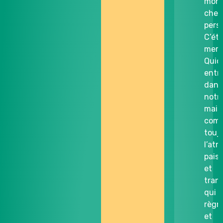
mon
che
pers
C’éta
merv
Quic
entr
dans
notr
mais
com
touj
l’at
paisi
et
tranq
qui
règn
et