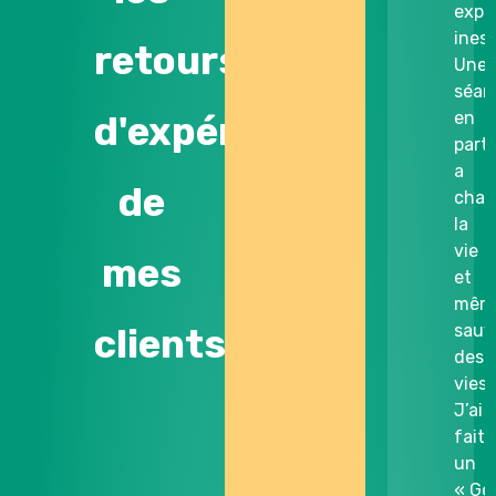
expé
ines
retours
Une
séan
en
d'expérience
parti
a
de
cha
la
vie
mes
et
mêm
sauv
clients.
des
vies.
J’ai
fait
un
« Ge