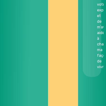
votr
expé
et
de
m’av
aidé
à
chan
ma
faço
de
vivre