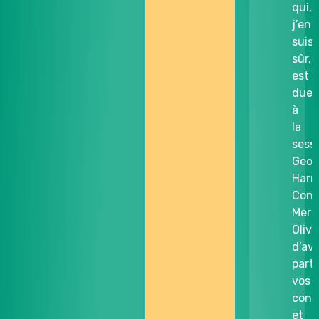
qui,
j’en
suis
sûr,
est
due
à
la
sess
Geo
Harm
Conn
Merc
Olivi
d’avo
part
vos
conn
et