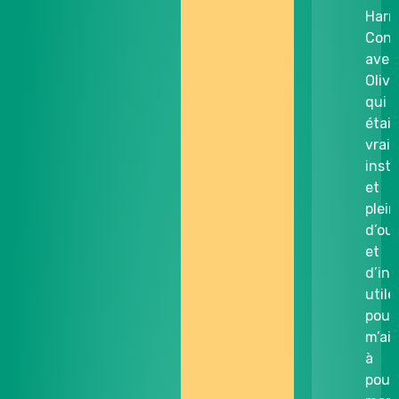
Harm
Conn
avec
Olivi
qui
était
vrai
instr
et
plein
d’out
et
d’in
utile
pour
m’ai
à
pour